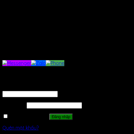
Gỗ Ốp Tường
Phụ Kiện
Giải Pháp Chống Nứt Vách
Keo Xử Lý Mối Nối Cho Tấm Cemboard
Keo Dán Gạch
Lưới Thép
Tư Vấn Kỹ Thuật
Dự Án
Báo Giá
Đăng nhập
Tên tài khoản hoặc địa chỉ email
*
Mật khẩu
*
Ghi nhớ mật khẩu
Đăng nhập
Quên mật khẩu?