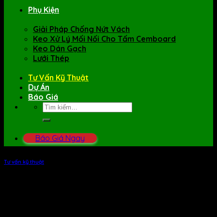
Phụ Kiện
Giải Pháp Chống Nứt Vách
Keo Xử Lý Mối Nối Cho Tấm Cemboard
Keo Dán Gạch
Lưới Thép
Tư Vấn Kỹ Thuật
Dự Án
Báo Giá
Tìm
kiếm:
Báo Giá Ngay
Tư vấn kỹ thuật
7 ngày thi công tường cho ngôi Chùa