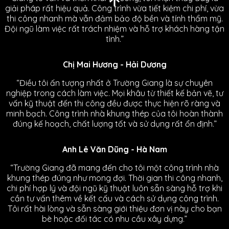
giải pháp rất hiệu quả. Công trình vừa tiết kiệm chi phí, vừa
thi công nhanh mà vẫn đảm bảo độ bền và tính thẩm mỹ.
Đội ngũ làm việc rất trách nhiệm và hỗ trợ khách hàng tận
tình.”
Chị Mai Hương - Hải Dương
“Điều tôi ấn tượng nhất ở Trường Giang là sự chuyên
nghiệp trong cách làm việc. Mọi khâu từ thiết kế bản vẽ, tư
vấn kỹ thuật đến thi công đều được thực hiện rõ ràng và
minh bạch. Công trình nhà khung thép của tôi hoàn thành
đúng kế hoạch, chất lượng tốt và sử dụng rất ổn định.”
Anh Lê Văn Dũng - Hà Nam
“Trường Giang đã mang đến cho tôi một công trình nhà
khung thép đúng như mong đợi. Thời gian thi công nhanh,
chi phí hợp lý và đội ngũ kỹ thuật luôn sẵn sàng hỗ trợ khi
cần tư vấn thêm về kết cấu và cách sử dụng công trình.
Tôi rất hài lòng và sẵn sàng giới thiệu đơn vị này cho bạn
bè hoặc đối tác có nhu cầu xây dựng.”