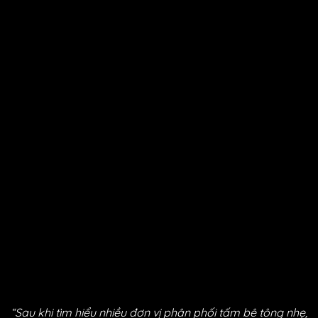
Phụ Kiện
Giải Pháp Chống Nứt Vách
Tấm Bê Tông Nhẹ
Tấm Xi Măng Cemboard
Cổng Rào Gỗ
Gỗ Ốp Tường
Bài Viết Mới Nhất
Vít Nở Đa Năng Là Gì? Giải Pháp Cố Định Chắc Chắn
Cho Mọi Loại Tường 2026
Tắc Kê Rawlplug 4ALL Là Gì? Cẩm Nang Toàn Diện Về
Giải Pháp Cho Mọi Loại Tường
Tấm Cemboard, Tấm Bê Tông Nhẹ ALC, EPS Sale
Tấm Bê Tông Nhẹ Là Gì? Giá Ra Sao? 5 Dòng Bê Tông
Nhẹ 2026
Xanh Trường Giang – Tổng Kho Bê Tông Nhẹ,
Cemboard & Vật Liệu Xanh
“Sau khi tìm hiểu nhiều đơn vị phân phối tấm bê tông nhẹ,