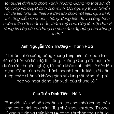
tôi quyết định lựa chọn Xanh Trường Giang và thật sự rất
hài lòng với quyết định của mình. Đội ngũ kỹ thuật tư vấn
rất chi tiết từ khâu thiết kế đến lựa chọn vật liệu. Quá trình
thi công diễn ra nhanh chóng, đúng tiến độ và công trình
hoàn thiện rất chắc chắn, thẩm mỹ cao. Đây là một đơn vị
đáng tin cậy nếu ai đang có nhu cầu xây dựng nhà khung
thép.”
Anh Nguyễn Văn Trường - Thanh Hoá
“Tôi làm nhà xưởng bằng khung thép nên rất quan tâm
đến độ bền và tiến độ thi công. Trường Giang đã thực hiện
dự án rất chuyên nghiệp, từ khâu khảo sát, thiết kế đến lắp
dựng. Công trình hoàn thành nhanh hơn dự kiến, kết cấu
thép chắc chắn và không gian sử dụng rất rộng rãi, phù
hợp với hoạt động sản xuất của chúng tôi.”
Chú Trần Đình Tiến - Hà N
“Ban đầu tôi khá băn khoăn khi lựa chọn nhà khung thép
cho công trình của mình. Tuy nhiên sau khi được Trường
Giang tư vấn và triển khai thi công, tôi nhận thấy đây là