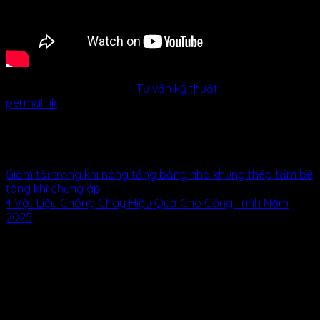
This entry was posted in
Tư vấn kỹ thuật
. Bookmark the
permalink
.
Tambetong
Giảm tải trọng khi nâng tầng bằng nhà khung thép tấm bê
tông khí chưng áp
4 Vật Liệu Chống Cháy Hiệu Quả Cho Công Trình Năm
2025
Để lại một bình luận
Email của bạn sẽ không được hiển thị công khai.
Các
trường bắt buộc được đánh dấu
*
Bình luận
*