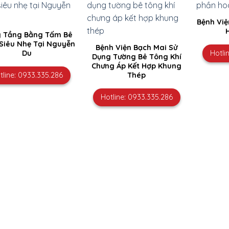
Bệnh Vi
 Tầng Bằng Tấm Bê
Siêu Nhẹ Tại Nguyễn
Bệnh Viện Bạch Mai Sử
Hotli
Du
Dụng Tường Bê Tông Khí
Chưng Áp Kết Hợp Khung
tline: 0933.335.286
Thép
Hotline: 0933.335.286