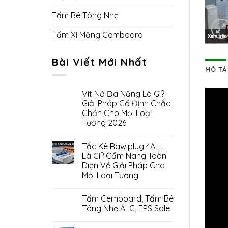
Tấm Bê Tông Nhẹ
Tấm Xi Măng Cemboard
Bài Viết Mới Nhất
MÔ TẢ
Vít Nở Đa Năng Là Gì?
Giải Pháp Cố Định Chắc
Chắn Cho Mọi Loại
Tường 2026
Tắc Kê Rawlplug 4ALL
Là Gì? Cẩm Nang Toàn
Diện Về Giải Pháp Cho
Mọi Loại Tường
Tấm Cemboard, Tấm Bê
Tông Nhẹ ALC, EPS Sale