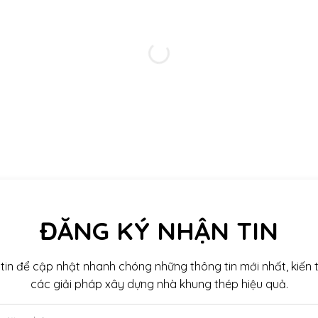
bê tông nhẹ, tôi quyết định lựa chọn Xanh Trường Giang và thật
ất chi tiết từ khâu thiết kế đến lựa chọn vật liệu. Quá trình th
rất chắc chắn, thẩm mỹ cao. Đây là một đơn vị đáng tin cậy n
xây dựng nhà khung thép.”
nh Nguyễn Văn Trường - Thanh Hoá
ĐĂNG KÝ NHẬN TIN
tin để cập nhật nhanh chóng những thông tin mới nhất, kiến t
các giải pháp xây dựng nhà khung thép hiệu quả.