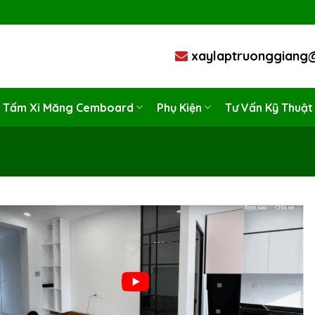
Công ty cổ phần giải pháp xây dựng Xanh Trường Giang
xaylaptruonggiang
Tấm Xi Măng Cemboard
Phụ Kiện
Tư Vấn Kỹ Thuật