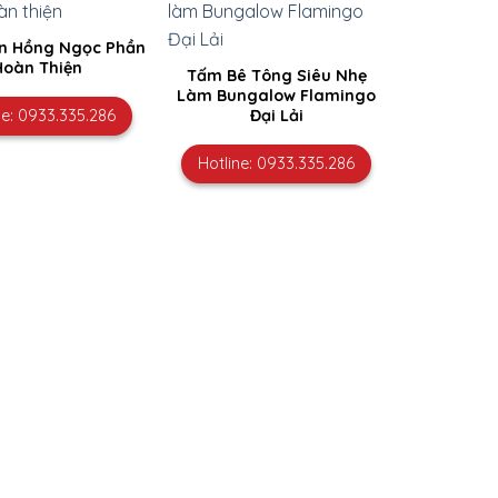
ện Hồng Ngọc Phần
Hoàn Thiện
Tấm Bê Tông Siêu Nhẹ
Làm Bungalow Flamingo
ne: 0933.335.286
Đại Lải
Hotline: 0933.335.286
Nhà Ở Dân 
Khí Chưng 
Khu
Hotline: