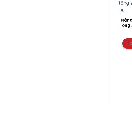
Nâng
Tông 
Ho