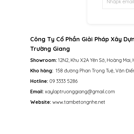
Công Ty Cổ Phần Giải Pháp Xây Dự
Trường Giang
Showroom:
12N2, Khu X2A Yên Sở, Hoàng Mai, 
Kho hàng:
158 đường Phan Trọng Tuệ, Văn Điển
Hotline:
09 3333 5286
Email:
xaylaptruonggiang@gmail.com
Website:
www.tambetongnhe.net