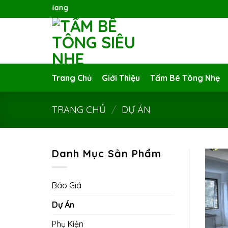
Skip
to
content
Trang Chủ
Giới Thiệu
Tấm Bê Tông Nhẹ
TRANG CHỦ
/
DỰ ÁN
Danh Mục Sản Phẩm
Báo Giá
Dự Án
Phụ Kiện