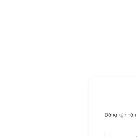
“Sau khi tìm hiểu nhiều đơn vị phân phối tấm 
quyết định của mình. Đội ngũ kỹ thuật tư vấn r
chóng, đúng tiến độ và công trình hoàn thiện 
A
Đăng ký nhận 