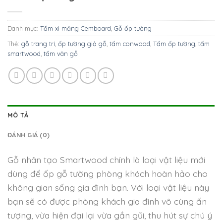
Danh mục:
Tấm xi măng Cemboard
,
Gỗ ốp tường
Thẻ:
gỗ trang trí
,
ốp tường giả gỗ
,
tấm conwood
,
Tấm ốp tường
,
tấm
smartwood
,
tấm vân gỗ
MÔ TẢ
ĐÁNH GIÁ (0)
Gỗ nhân tạo Smartwood chính là loại vật liệu mới
dùng để ốp gỗ tường phòng khách hoàn hảo cho
không gian sống gia đình bạn. Với loại vật liệu này
bạn sẽ có được phòng khách gia đình vô cùng ấn
tượng, vừa hiện đại lại vừa gần gũi, thu hút sự chú ý