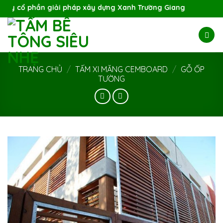
Skip
ổ phần giải pháp xây dựng Xanh Trường Giang
to
content
TRANG CHỦ
/
TẤM XI MĂNG CEMBOARD
/
GỖ ỐP
TƯỜNG